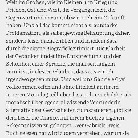
Welt im Großen, wie im Kleinen, um Krieg und
Frieden, Ost und West, die Vergangenheit, die
Gegenwart und darum, ob wir noch eine Zukunft
haben. Und all das kommt nicht als lautstarke
Proklamation, als selbstgewisse Behauptung daher,
sondern leise, nachdenklich und in jedem Satz
durch die eigene Biografie legitimiert. Die Klarheit
der Gedanken findet ihre Entsprechung und der
Schönheit einer Sprache, die man seit langem
vermisst, im festen Glauben, dass es sie noch
irgendwo geben muss. Und weil uns Gabriele Gysi
vollkommen offen und ohne Eitelkeit an ihrem
inneren Monolog teilhaben lässt, ohne sich dabei als
moralisch überlegene, allwissende Verkünderin
alternativloser Gewissheiten zu inszenieren, gibt sie
dem Leser die Chance, mit ihrem Buch zu eigenen
Erkenntnissen zu gelangen. Wer Gabriele Gysis
Buch gelesen hat wird zudem verstehen, warum sie